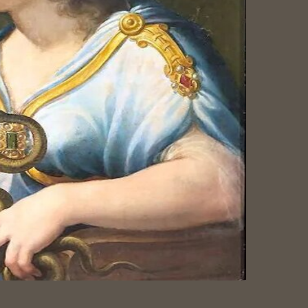
ATALE
Mariclò
ALLOWEEN
Libreria IL
ARY 2024
SEGNALIBRO
ETTURE
Libreria
OTTO LE
HELLISBOOK