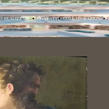
I REALIZZATI
CONTATTI
COLLABORAZIONI
URATTINI IN
Partner
ARNE E OSSA
Libreria per
ASSEGNA DI
bambini