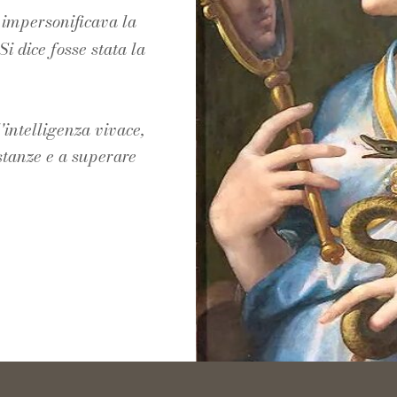
e impersonificava la
Vision e
S'IMPARA
N
Si dice fosse stata la
Mission
EVENTI
H
'intelligenza vivace,
ostanze e a superare
Chi è Metis
FAVOLE IN
P
che tipo di
BIBLIOTECA
L
viaggio è?
- incontri per
S