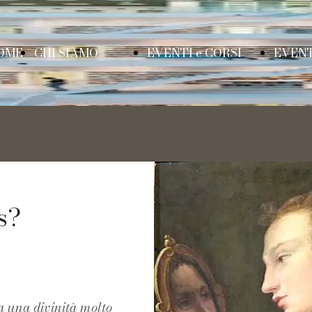
OME
CHI SIAMO
EVENTI e CORSI
EVENT
AGE
Cos'è il
CORSO DI
B
viaggio di
DIZIONE
C
s?
Metis
TEATRANDO
R
ra una divinità molto