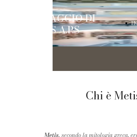
IL VIAGGIO DI
H
METIS A.P.S
P
Chi è Meti
Metis
, secondo la mitologia greca, e