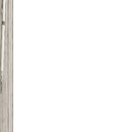
Contattaci
E-mail
info@ilviaggiodimetis.it
Telefono