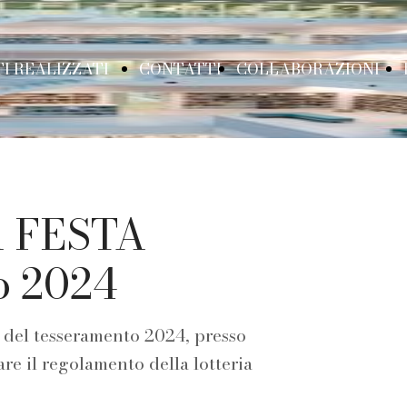
I REALIZZATI
CONTATTI
COLLABORAZIONI
URATTINI IN
Partner
 FESTA
ARNE E OSSA
Libreria per
o 2024
a del tesseramento 2024, presso
ASSEGNA DI
bambini
re il regolamento della lotteria