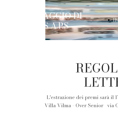
IL VIAGGIO DI
H
METIS A.P.S
P
REGOL
LETTE
L'estrazione dei premi sarà il
Villa Vilma - Over Senior via G