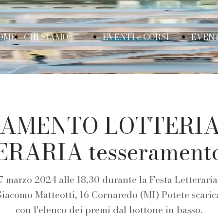
OME
CHI SIAMO
EVENTI e CORSI
EVENT
AGE
Cos'è il
CORSO DI
B
AMENTO LOTTERIA
viaggio di
DIZIONE
C
RARIA tesserament
 17 marzo 2024 alle 18,30 durante la Festa Letterari
Metis
TEATRANDO
R
iacomo Matteotti, 16 Cornaredo (MI) Potete scarica
con l'elenco dei premi dal bottone in basso.