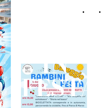
IL VIAGGIO DI
HOME
C
METIS A.P.S
PAGE
BAMBI
IN
FESTA