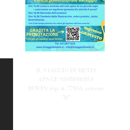
IL VIAGGIO DI METIS
APS CF: 93051980154
RUNTS: rep. n. 77933, sezione
"b"